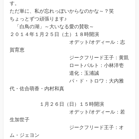
す。
ただ単に、私が忘れっぽいからなのかな～？笑
ちょっとずつ頑張ります♪
「白鳥の湖」～大いなる愛の賛歌～
２０１４年１月２５日（土）１８時開演
オデット/オディール：志
賀育恵
ジークフリード王子：黄凱
ロートバルト：小林洋壱
道化：玉浦誠
パ・ド・トロワ：大内雅
代・佐合萌香・内村和真
１月２６日（日）１５時開演
オデット/オディール：若
生加世子
ジークフリード王子：オ
ム・ジェヨン