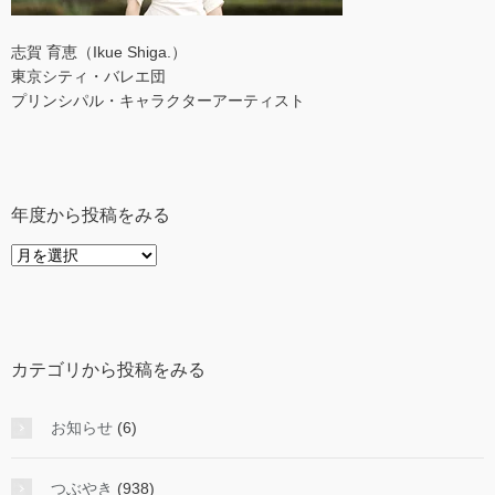
志賀 育恵（Ikue Shiga.）
東京シティ・バレエ団
プリンシパル・キャラクターアーティスト
年度から投稿をみる
年
度
か
ら
投
カテゴリから投稿をみる
稿
を
み
お知らせ
(6)
る
つぶやき
(938)