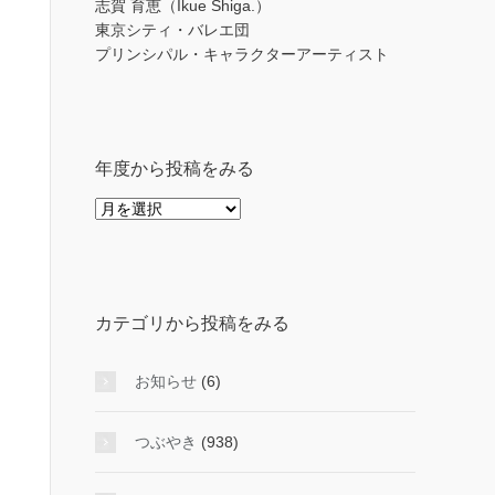
志賀 育恵（Ikue Shiga.）
東京シティ・バレエ団
プリンシパル・キャラクターアーティスト
年度から投稿をみる
年
度
か
ら
投
カテゴリから投稿をみる
稿
を
み
お知らせ
(6)
る
つぶやき
(938)