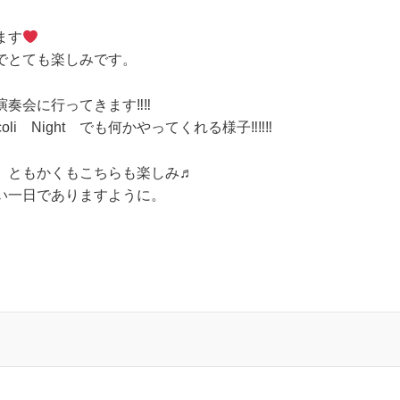
ます
でとても楽しみです。
演奏会に行
ってきます‼‼
coli Night
でも何かやってくれる様子‼‼‼
、ともかくもこちらも楽しみ♬
い一日でありますように。