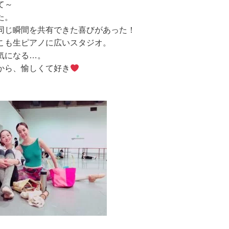
て～
た。
同じ瞬間を共有できた喜びがあった！
こも生ピアノに広いスタジオ。
気になる…。
から、愉しくて好き