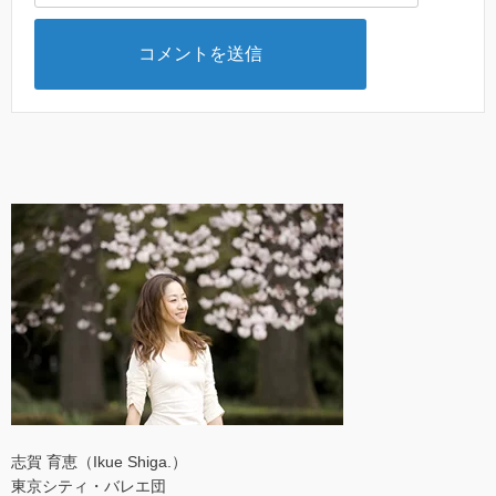
志賀 育恵（Ikue Shiga.）
東京シティ・バレエ団