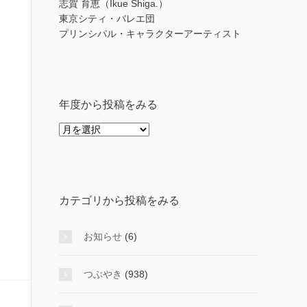
志賀 育恵（Ikue Shiga.）
東京シティ・バレエ団
プリンシパル・キャラクターアーティスト
年度から投稿をみる
年
度
か
ら
投
カテゴリから投稿をみる
稿
を
み
お知らせ
(6)
る
つぶやき
(938)