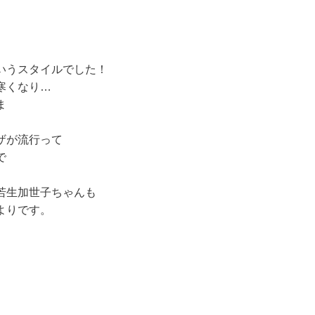
!
いうスタイルでした！
寒くなり…
ま
ザが流行って
で
若生加世子ちゃんも
よりです。
。