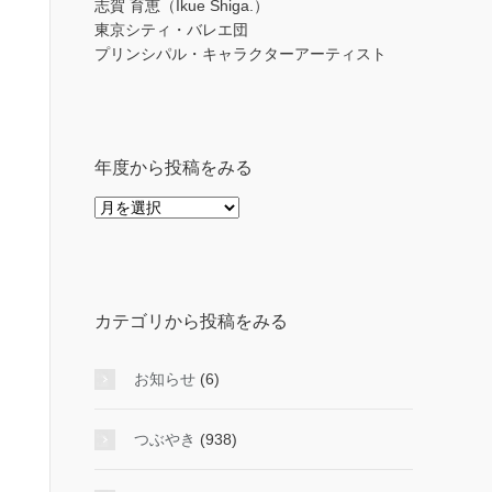
志賀 育恵（Ikue Shiga.）
東京シティ・バレエ団
プリンシパル・キャラクターアーティスト
年度から投稿をみる
年
度
か
ら
投
カテゴリから投稿をみる
稿
を
み
お知らせ
(6)
る
つぶやき
(938)