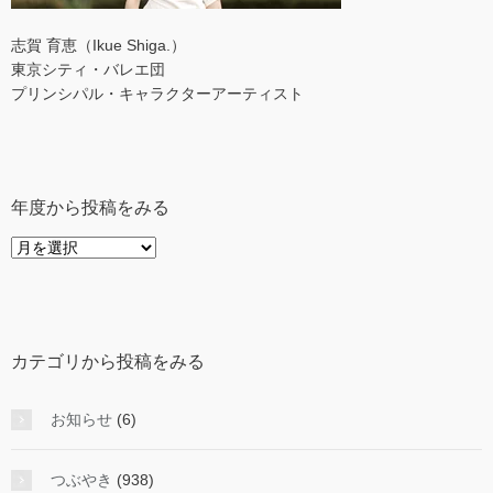
志賀 育恵（Ikue Shiga.）
東京シティ・バレエ団
プリンシパル・キャラクターアーティスト
年度から投稿をみる
年
度
か
ら
投
カテゴリから投稿をみる
稿
を
み
お知らせ
(6)
る
つぶやき
(938)