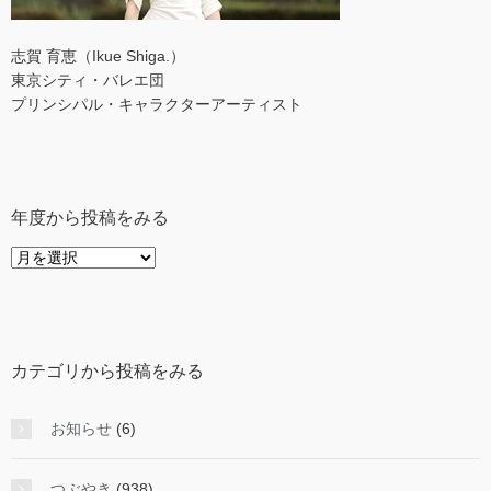
志賀 育恵（Ikue Shiga.）
東京シティ・バレエ団
プリンシパル・キャラクターアーティスト
年度から投稿をみる
年
度
か
ら
投
カテゴリから投稿をみる
稿
を
み
お知らせ
(6)
る
つぶやき
(938)