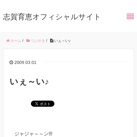
志賀育恵オフィシャルサイト
ホーム
/
つぶやき
/
いぇ～い♪
2009.03.01
いぇ～い♪
ジャジャ～～ン!!!