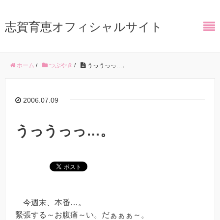
志賀育恵オフィシャルサイト
ホーム
/
つぶやき
/
うっうっっ…。
2006.07.09
うっうっっ…。
今週末、本番…。
緊張する～お腹痛～い。だぁぁぁ～。