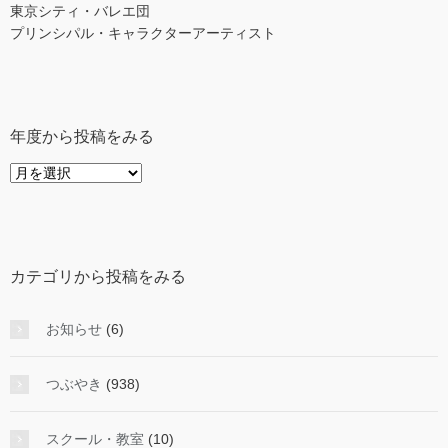
東京シティ・バレエ団
プリンシパル・キャラクターアーティスト
年度から投稿をみる
年
度
か
ら
投
カテゴリから投稿をみる
稿
を
み
お知らせ
(6)
る
つぶやき
(938)
スクール・教室
(10)