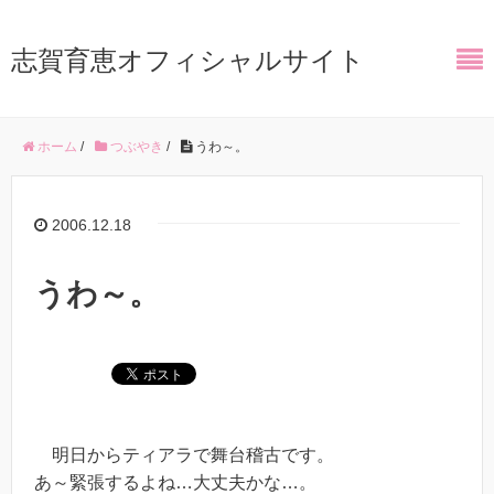
志賀育恵オフィシャルサイト
ホーム
/
つぶやき
/
うわ～。
2006.12.18
うわ～。
明日からティアラで舞台稽古です。
あ～緊張するよね…大丈夫かな…。