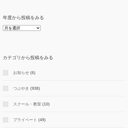
年度から投稿をみる
年
度
か
ら
投
カテゴリから投稿をみる
稿
を
み
お知らせ
(6)
る
つぶやき
(938)
スクール・教室
(10)
プライベート
(49)