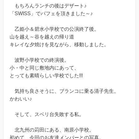
もちろんランチの後はデザート♪
「SWISS」でパフェを頂きました～♪
乙姫小＆碧水小学校での公演終了後。
山を越え～谷を越えの帰り道
キレイな夕焼けを見ながら、移動しました。
波野小学校での終演後。
小・中と同じ敷地内にあって、
とっても素晴らしい学校でした!!!
気持ち良さそうに、ブランコに乗る清子先生。
かわいい♪
そして、スベリ台失敗する私。
北九州の苅田にある、南原小学校。
初めて、今回のお友達メンバーとの写真。