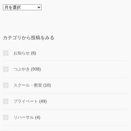
年
度
か
ら
投
カテゴリから投稿をみる
稿
を
み
お知らせ
(6)
る
つぶやき
(938)
スクール・教室
(10)
プライベート
(49)
リハーサル
(4)