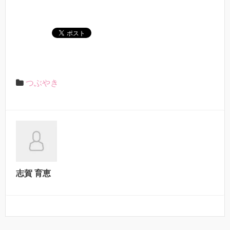
つぶやき
志賀 育恵