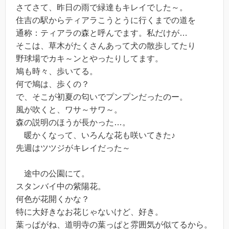
さてさて、昨日の雨で緑達もキレイでした～。
住吉の駅からティアラこうとうに行くまでの道を
通称：ティアラの森と呼んでます。私だけが…
そこは、草木がたくさんあって犬の散歩してたり
野球場でカキ～ンとやったりしてます。
鳩も時々、歩いてる。
何で鳩は、歩くの？
で、そこが初夏の匂いでプンプンだったのー。
風が吹くと、ワサ～サワ～。
森の説明のほうが長かった…。
暖かくなって、いろんな花も咲いてきた♪
先週はツツジがキレイだった～
途中の公園にて。
スタンバイ中の紫陽花。
何色が花開くかな？
特に大好きなお花じゃないけど、好き。
葉っぱがね、道明寺の葉っぱと雰囲気が似てるから。