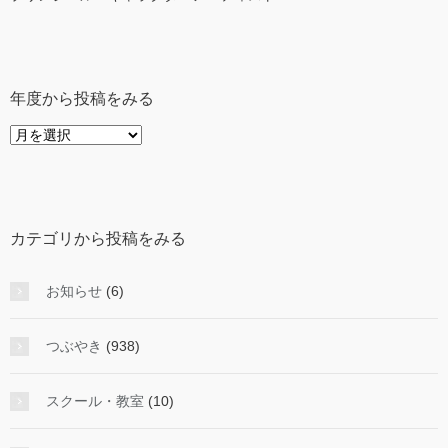
年度から投稿をみる
年
度
か
ら
投
カテゴリから投稿をみる
稿
を
み
お知らせ
(6)
る
つぶやき
(938)
スクール・教室
(10)