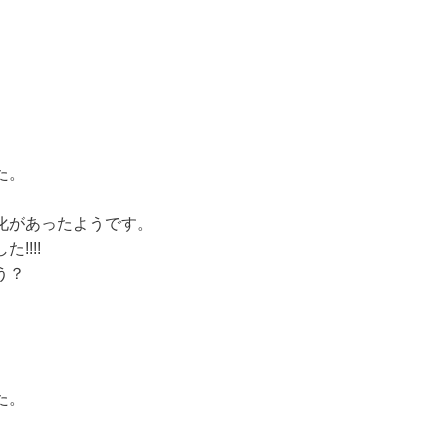
た。
化があったようです。
!!!
う？
た。