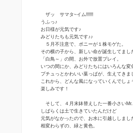
ザッ サマタ~イム!!!!!!
うふっ♪
お日様が元気です♪
みどりたちも元気です♪♪
５月不注意で、ポニーが１株モゲた。
その横の子から、新しい命が誕生してまし
「白鳥～」の間、お外で放置プレイ。
いつの間にか、みどりたちにはいろんな変
プチュっとかわいい葉っぱが、生えてきました!
これから、どんな風になっていくんでしょ
楽しみです！
そして、４月末鉢替えした一番小さいMr.
しばらくは土で生きていたんだけど
元気がなかったので、お水に引越ししまし
相変わらずの、緑と黄色。