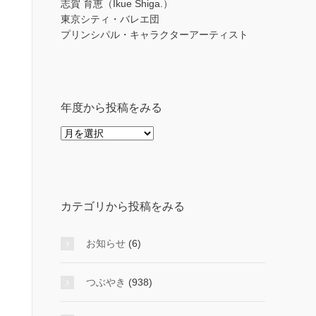
志賀 育恵（Ikue Shiga.）
東京シティ・バレエ団
プリンシパル・キャラクターアーティスト
年度から投稿をみる
年
度
か
ら
投
カテゴリから投稿をみる
稿
を
み
お知らせ
(6)
る
つぶやき
(938)