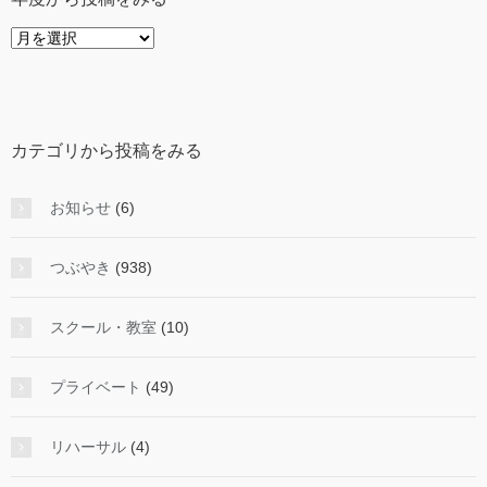
年
度
か
ら
投
カテゴリから投稿をみる
稿
を
み
お知らせ
(6)
る
つぶやき
(938)
スクール・教室
(10)
プライベート
(49)
リハーサル
(4)