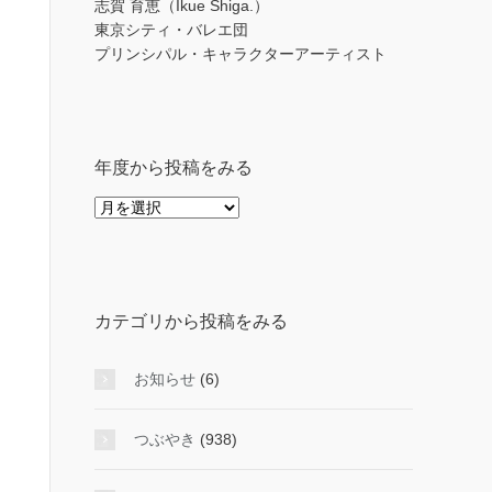
志賀 育恵（Ikue Shiga.）
東京シティ・バレエ団
プリンシパル・キャラクターアーティスト
年度から投稿をみる
年
度
か
ら
投
カテゴリから投稿をみる
稿
を
み
お知らせ
(6)
る
つぶやき
(938)