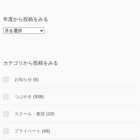
年度から投稿をみる
年
度
か
ら
投
カテゴリから投稿をみる
稿
を
み
お知らせ
(6)
る
つぶやき
(938)
スクール・教室
(10)
プライベート
(49)