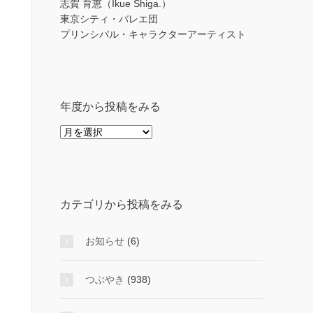
志賀 育恵（Ikue Shiga.）
東京シティ・バレエ団
プリンシパル・キャラクターアーティスト
年度から投稿をみる
年
度
か
ら
投
カテゴリから投稿をみる
稿
を
み
お知らせ
(6)
る
つぶやき
(938)