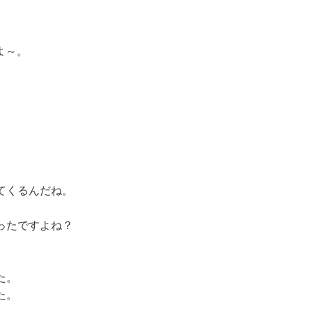
よ～。
。
てくるんだね。
ったですよね？
。
た。
た。