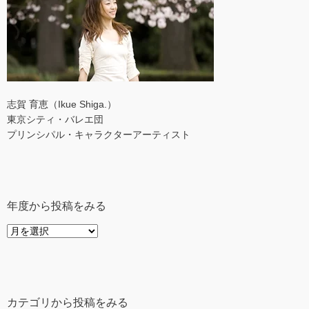
志賀 育恵（Ikue Shiga.）
東京シティ・バレエ団
プリンシパル・キャラクターアーティスト
年度から投稿をみる
年
度
か
ら
投
カテゴリから投稿をみる
稿