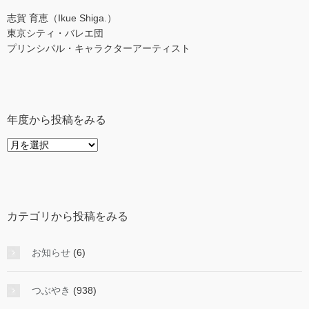
志賀 育恵（Ikue Shiga.）
東京シティ・バレエ団
プリンシパル・キャラクターアーティスト
年度から投稿をみる
年
度
か
ら
投
カテゴリから投稿をみる
稿
を
み
お知らせ
(6)
る
つぶやき
(938)