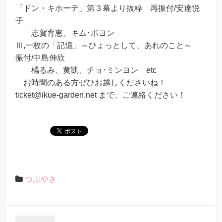
「ドン・キホーテ」第３幕より抜粋 再振付/安達悦
子
志賀育恵、キム･ボヨン
Ⅲ,一枚の「記憶」～ひょっとして、あれのこと～
振付/中島伸欣
橘るみ、黄凱、チョ･ミンヨン etc
お時間のある方ぜひお越しくださいね！
ticket@ikue-garden.net まで、ご連絡ください！
つぶやき