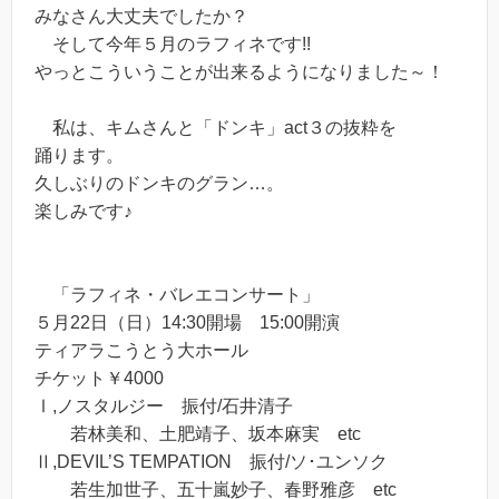
みなさん大丈夫でしたか？
そして今年５月のラフィネです!!
やっとこういうことが出来るようになりました～！
私は、キムさんと「ドンキ」act３の抜粋を
踊ります。
久しぶりのドンキのグラン…。
楽しみです♪
「ラフィネ・バレエコンサート」
５月22日（日）14:30開場 15:00開演
ティアラこうとう大ホール
チケット￥4000
Ⅰ,ノスタルジー 振付/石井清子
若林美和、土肥靖子、坂本麻実 etc
Ⅱ,DEVIL’S TEMPATION 振付/ソ･ユンソク
若生加世子、五十嵐妙子、春野雅彦 etc