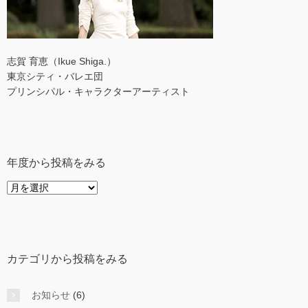
志賀 育恵（Ikue Shiga.）
東京シティ・バレエ団
プリンシパル・キャラクターアーティスト
年度から投稿をみる
年
度
か
ら
投
カテゴリから投稿をみる
稿
を
み
お知らせ
(6)
る