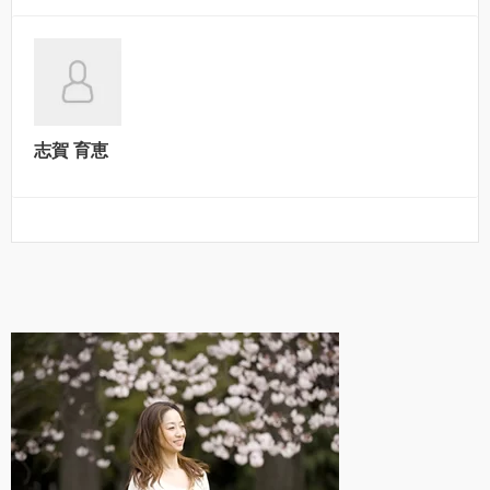
志賀 育恵