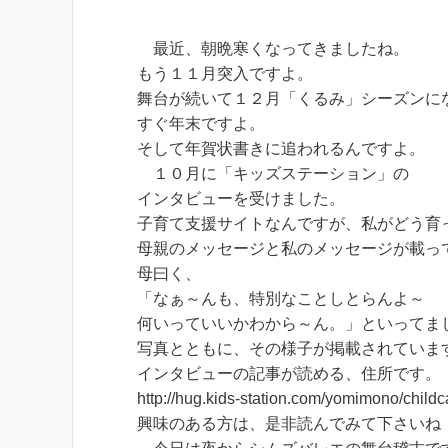
最近、朝晩寒くなってきましたね。
もう１１月突入ですよ。
舞台が続いて１２月「くるみ」シーズンに
すぐ年末ですよ。
そして年賀状書きに追われるんですよ。
１０月に「キッズステーション」の
インタビューを受けました。
子育て支援サイトなんですが、私がどう育
母親のメッセージと私のメッセージが載っ
母曰く、
「なぁ～んも、特別なことしとらんよ～
何いっていいかわから～ん。」といってま
写真とともに、その様子が掲載されていま
インタビューの記事が読める、住所です。
http://hug.kids-station.com/yomimono/child
興味のある方は、是非読んでみて下さいね