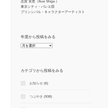
志賀 育恵（Ikue Shiga.）
東京シティ・バレエ団
プリンシパル・キャラクターアーティスト
年度から投稿をみる
年
度
か
ら
投
カテゴリから投稿をみる
稿
を
み
お知らせ
(6)
る
つぶやき
(938)