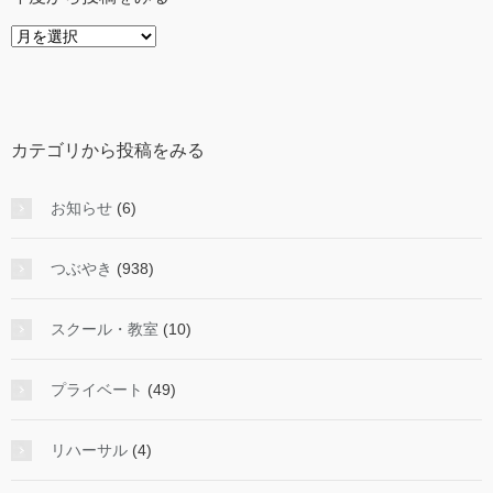
年
度
か
ら
投
カテゴリから投稿をみる
稿
を
み
お知らせ
(6)
る
つぶやき
(938)
スクール・教室
(10)
プライベート
(49)
リハーサル
(4)