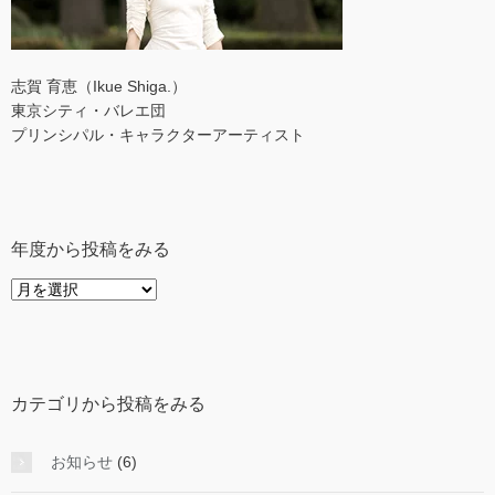
志賀 育恵（Ikue Shiga.）
東京シティ・バレエ団
プリンシパル・キャラクターアーティスト
年度から投稿をみる
年
度
か
ら
投
カテゴリから投稿をみる
稿
を
み
お知らせ
(6)
る