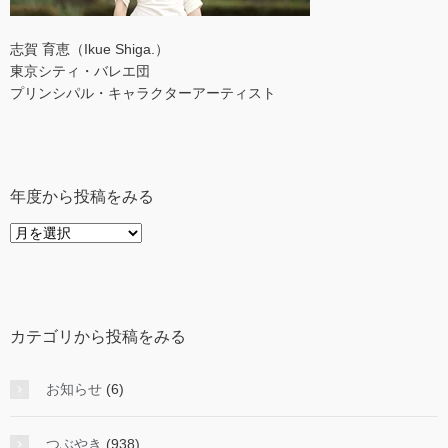
志賀 育恵（Ikue Shiga.）
東京シティ・バレエ団
プリンシパル・キャラクターアーティスト
年度から投稿をみる
年
度
か
ら
投
カテゴリから投稿をみる
稿
を
み
お知らせ
(6)
る
つぶやき
(938)