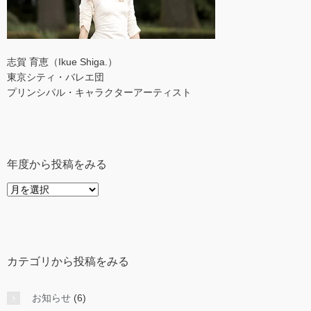
志賀 育恵（Ikue Shiga.）
東京シティ・バレエ団
プリンシパル・キャラクターアーティスト
年度から投稿をみる
年
度
か
ら
投
カテゴリから投稿をみる
稿
を
み
お知らせ
(6)
る