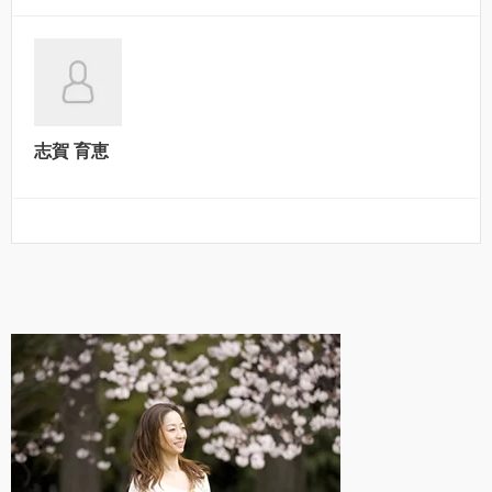
志賀 育恵