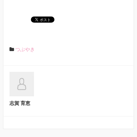
つぶやき
志賀 育恵