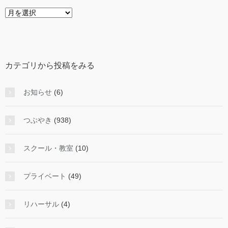
年
度
か
ら
投
カテゴリから投稿をみる
稿
を
み
お知らせ
(6)
る
つぶやき
(938)
スクール・教室
(10)
プライベート
(49)
リハーサル
(4)