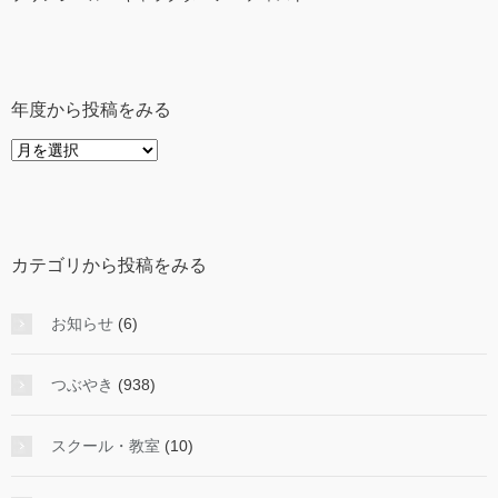
年度から投稿をみる
年
度
か
ら
投
カテゴリから投稿をみる
稿
を
み
お知らせ
(6)
る
つぶやき
(938)
スクール・教室
(10)