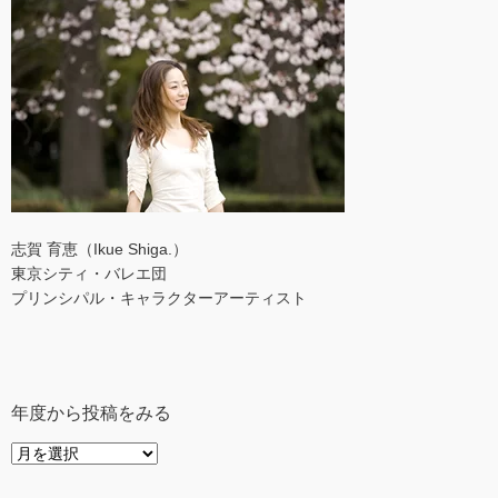
志賀 育恵（Ikue Shiga.）
東京シティ・バレエ団
プリンシパル・キャラクターアーティスト
年度から投稿をみる
年
度