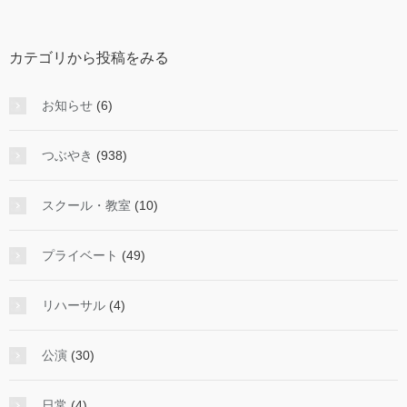
か
ら
投
カテゴリから投稿をみる
稿
を
み
お知らせ
(6)
る
つぶやき
(938)
スクール・教室
(10)
プライベート
(49)
リハーサル
(4)
公演
(30)
日常
(4)