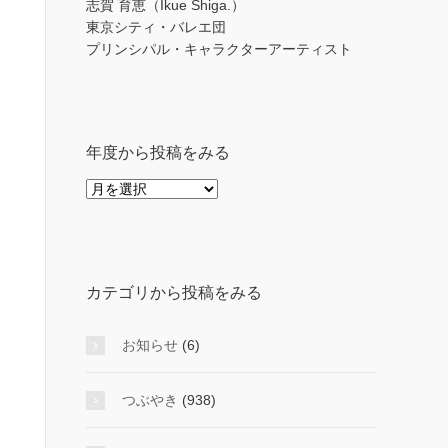
志賀 育恵（Ikue Shiga.）
東京シティ・バレエ団
プリンシパル・キャラクターアーティスト
年度から投稿をみる
年
度
か
ら
投
カテゴリから投稿をみる
稿
を
み
お知らせ
(6)
る
つぶやき
(938)