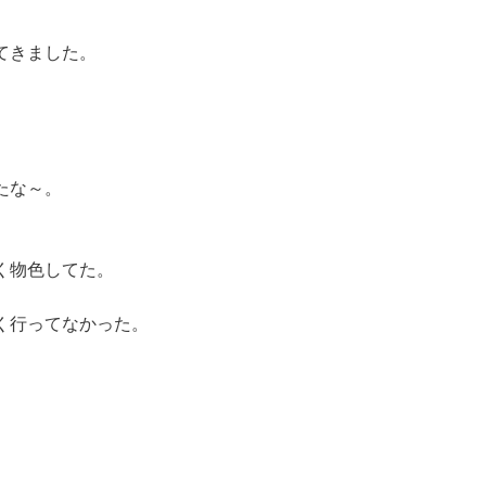
てきました。
たな～。
く物色してた。
く行ってなかった。
。