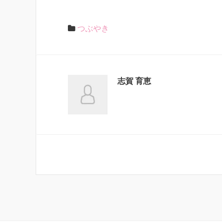
つぶやき
志賀 育恵