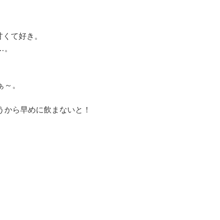
。
甘くて好き。
…。
ぁ～。
うから早めに飲まないと！
♪