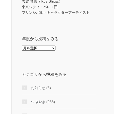
志賀 育恵（Ikue Shiga.）
東京シティ・バレエ団
プリンシパル・キャラクターアーティスト
年度から投稿をみる
年
度
か
ら
投
カテゴリから投稿をみる
稿
を
み
お知らせ
(6)
る
つぶやき
(938)