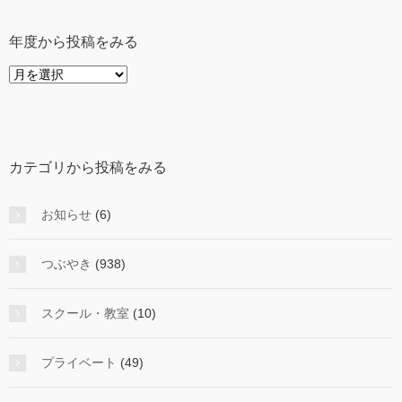
年度から投稿をみる
年
度
か
ら
投
カテゴリから投稿をみる
稿
を
み
お知らせ
(6)
る
つぶやき
(938)
スクール・教室
(10)
プライベート
(49)