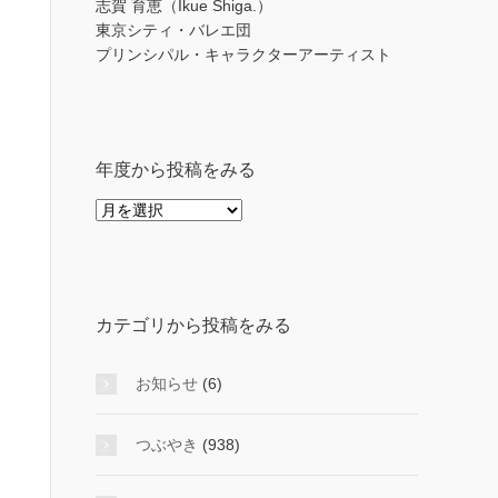
志賀 育恵（Ikue Shiga.）
東京シティ・バレエ団
プリンシパル・キャラクターアーティスト
年度から投稿をみる
年
度
か
ら
投
カテゴリから投稿をみる
稿
を
み
お知らせ
(6)
る
つぶやき
(938)