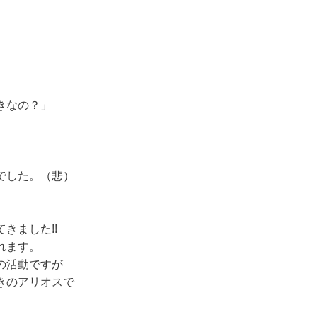
きなの？」
でした。（悲）
。
きました!!
れます。
の活動ですが
きのアリオスで