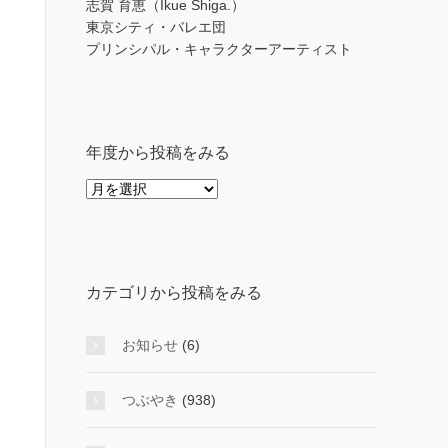
志賀 育恵（Ikue Shiga.）
東京シティ・バレエ団
プリンシパル・キャラクターアーティスト
年度から投稿をみる
年
度
か
ら
投
カテゴリから投稿をみる
稿
を
み
お知らせ
(6)
る
つぶやき
(938)