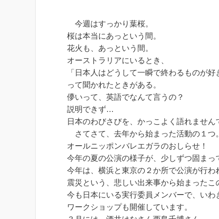
今週はすっかり葉桜。
桜は本当にあっという間。
花火も、あっという間。
オーストラリアにいるとき、
「日本人はどうして一瞬で終わるものが好
って聞かれたときがある。
儚いって、英語でなんて言うの？
説明できず…
日本のわびさびを、かっこよく語れません
さてさて、去年から始まった活動の１つ
オールニッポンバレエガラ
のおしらせ！
今年の夏の公演の様子が、少しずつ固まって
今年は、横浜と東京の２か所で公演が行わ
震災という、悲しい出来事から始まったこ
今も日本にいる実行委員メンバーで、いわ
ワークショップも開催しています。