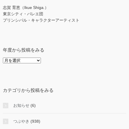
志賀 育恵（Ikue Shiga.）
東京シティ・バレエ団
プリンシパル・キャラクターアーティスト
年度から投稿をみる
年
度
か
ら
投
カテゴリから投稿をみる
稿
を
み
お知らせ
(6)
る
つぶやき
(938)