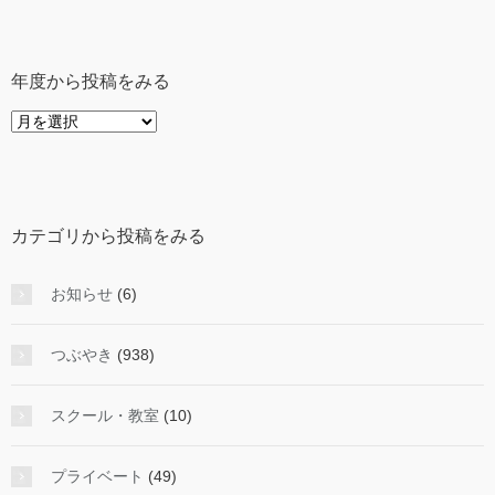
年度から投稿をみる
年
度
か
ら
投
カテゴリから投稿をみる
稿
を
み
お知らせ
(6)
る
つぶやき
(938)
スクール・教室
(10)
プライベート
(49)