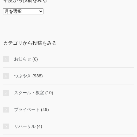
年度から投稿をみる
年
度
か
ら
投
カテゴリから投稿をみる
稿
を
み
お知らせ
(6)
る
つぶやき
(938)
スクール・教室
(10)
プライベート
(49)
リハーサル
(4)