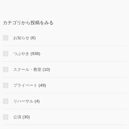
か
ら
投
カテゴリから投稿をみる
稿
を
み
お知らせ
(6)
る
つぶやき
(938)
スクール・教室
(10)
プライベート
(49)
リハーサル
(4)
公演
(30)