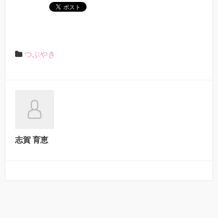
つぶやき
志賀 育恵