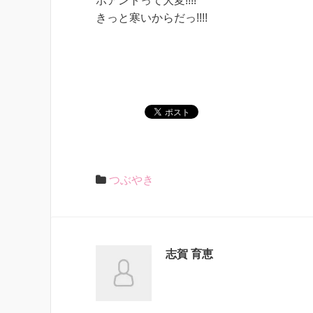
ポアントって大変!!!!
きっと寒いからだっ!!!!
つぶやき
志賀 育恵