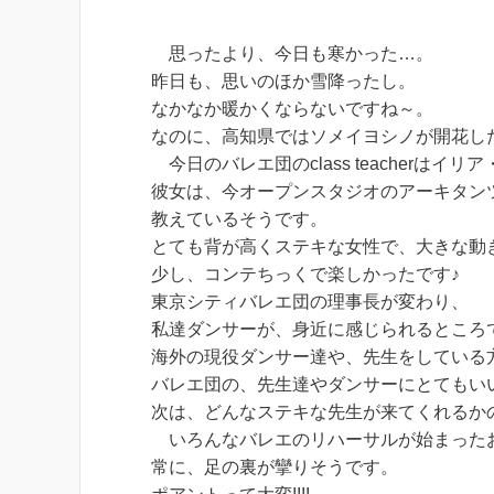
思ったより、今日も寒かった…。
昨日も、思いのほか雪降ったし。
なかなか暖かくならないですね～。
なのに、高知県ではソメイヨシノが開花し
今日のバレエ団のclass teacherはイ
彼女は、今オープンスタジオのアーキタン
教えているそうです。
とても背が高くステキな女性で、大きな動
少し、コンテちっくで楽しかったです♪
東京シティバレエ団の理事長が変わり、
私達ダンサーが、身近に感じられるところ
海外の現役ダンサー達や、先生をしている
バレエ団の、先生達やダンサーにとてもい
次は、どんなステキな先生が来てくれるか
いろんなバレエのリハーサルが始まった
常に、足の裏が攣りそうです。