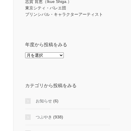
志賀 育恵（Ikue Shiga.）
東京シティ・バレエ団
プリンシパル・キャラクターアーティスト
年度から投稿をみる
年
度
か
ら
投
カテゴリから投稿をみる
稿
を
み
お知らせ
(6)
る
つぶやき
(938)