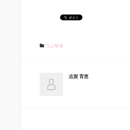
つぶやき
志賀 育恵