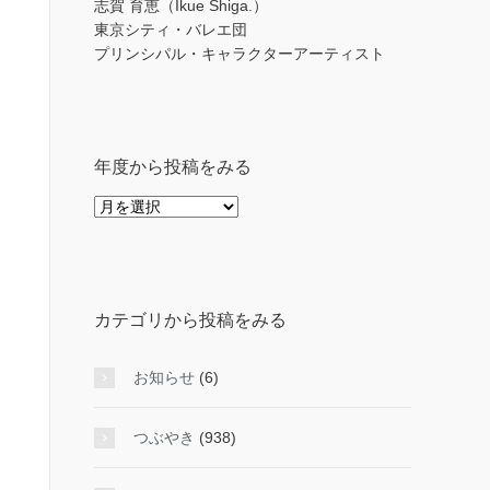
志賀 育恵（Ikue Shiga.）
東京シティ・バレエ団
プリンシパル・キャラクターアーティスト
年度から投稿をみる
年
度
か
ら
投
カテゴリから投稿をみる
稿
を
み
お知らせ
(6)
る
つぶやき
(938)