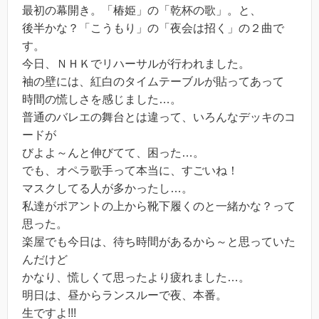
最初の幕開き。「椿姫」の「乾杯の歌」。と、
後半かな？「こうもり」の「夜会は招く」の２曲で
す。
今日、ＮＨＫでリハーサルが行われました。
袖の壁には、紅白のタイムテーブルが貼ってあって
時間の慌しさを感じました…。
普通のバレエの舞台とは違って、いろんなデッキのコ
ードが
びよよ～んと伸びてて、困った…。
でも、オペラ歌手って本当に、すごいね！
マスクしてる人が多かったし…。
私達がポアントの上から靴下履くのと一緒かな？って
思った。
楽屋でも今日は、待ち時間があるから～と思っていた
んだけど
かなり、慌しくて思ったより疲れました…。
明日は、昼からランスルーで夜、本番。
生ですよ!!!