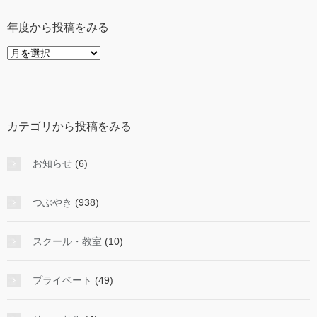
年度から投稿をみる
年
度
か
ら
投
カテゴリから投稿をみる
稿
を
み
お知らせ
(6)
る
つぶやき
(938)
スクール・教室
(10)
プライベート
(49)