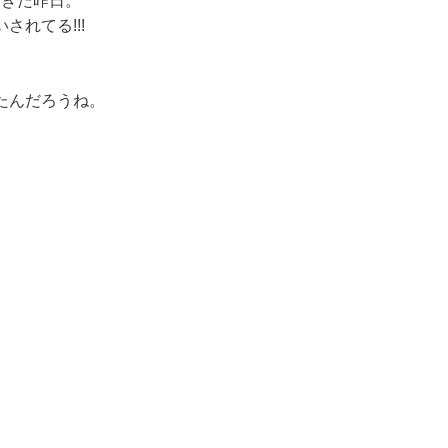
起きた昨日。
れてる!!!
たんだろうね。
。