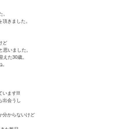
た。
を頂きました。
けど
と思いました。
迎えた30歳。
ね。
ます!!!
も出会うし
か分からないけど
。