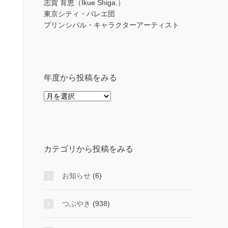
志賀 育恵（Ikue Shiga.）
東京シティ・バレエ団
プリンシパル・キャラクターアーティスト
年度から投稿をみる
年
度
か
ら
投
カテゴリから投稿をみる
稿
を
み
お知らせ
(6)
る
つぶやき
(938)