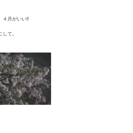
４月がいい‼
。
にして。