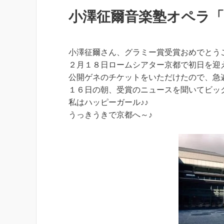
小澤征爾音楽塾オペラ
小澤征爾さん、グラミー賞受賞おめでとうござ
２月１８日ロームシアター京都で初日を迎
公開ゲネのチケットをいただけたので、急遽１
１６日の朝、受賞のニュースを聞いてビックリ
私はハッピーガール♪♪
うっきうきで京都へ～♪