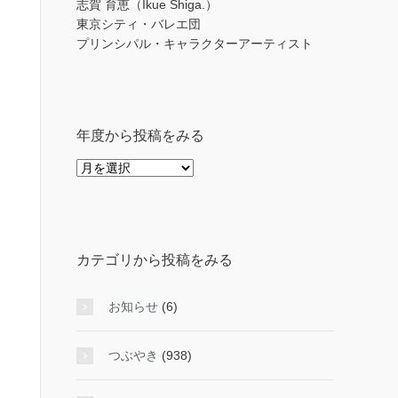
志賀 育恵（Ikue Shiga.）
東京シティ・バレエ団
プリンシパル・キャラクターアーティスト
年度から投稿をみる
年
度
か
ら
投
カテゴリから投稿をみる
稿
を
み
お知らせ
(6)
る
つぶやき
(938)