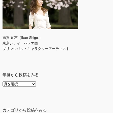
志賀 育恵（Ikue Shiga.）
東京シティ・バレエ団
プリンシパル・キャラクターアーティスト
年度から投稿をみる
年
度
か
ら
投
カテゴリから投稿をみる
稿