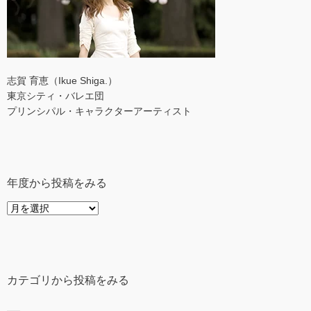
志賀 育恵（Ikue Shiga.）
東京シティ・バレエ団
プリンシパル・キャラクターアーティスト
年度から投稿をみる
年
度
か
ら
投
カテゴリから投稿をみる
稿
を