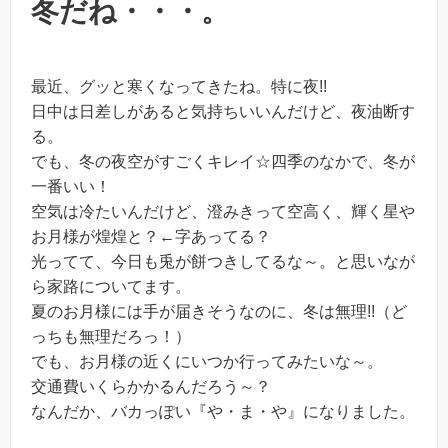
冬だね・・・。
最近、グッと寒くなってきたね。特に夜!!
日中は日差しがあると気持ちいいんだけど、夜油断す
る。
でも、冬の夜空がすごくキレイ☆四季のなかで、冬が
一番いい！
空気は冷たいんだけど、澄みきって空高く、輝く星や
お月様が煌煌と？←字あってる？
光ってて、今日も兎が餅つきしてるな～。と思いなが
ら家路についてます。
夏のお月様には手が届きそうなのに、冬は無理!!（ど
っちも無理だろっ！）
でも、お月様の近くにいつか行ってみたいな～。
交通費いくらかかるんだろう～？
なんだか、バカっぽい『や・ま・や』になりました。