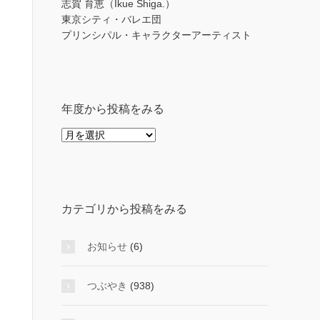
志賀 育恵（Ikue Shiga.）
東京シティ・バレエ団
プリンシパル・キャラクターアーティスト
年度から投稿をみる
年
度
か
ら
投
カテゴリから投稿をみる
稿
を
み
お知らせ
(6)
る
つぶやき
(938)