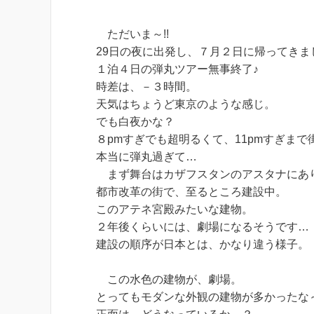
ただいま～!!
29日の夜に出発し、７月２日に帰ってきまし
１泊４日の弾丸ツアー無事終了♪
時差は、－３時間。
天気はちょうど東京のような感じ。
でも白夜かな？
８pmすぎでも超明るくて、11pmすぎま
本当に弾丸過ぎて…
まず舞台はカザフスタンのアスタナにあ
都市改革の街で、至るところ建設中。
このアテネ宮殿みたいな建物。
２年後くらいには、劇場になるそうです…
建設の順序が日本とは、かなり違う様子。
この水色の建物が、劇場。
とってもモダンな外観の建物が多かったな