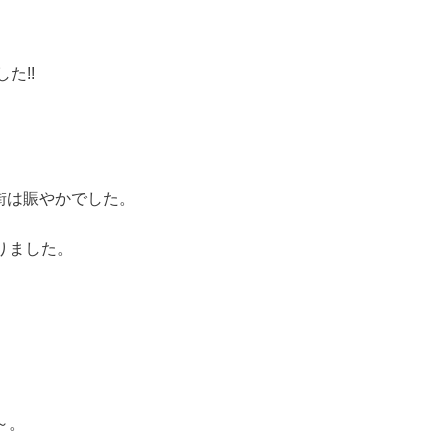
た!!
で街は賑やかでした。
りました。
～。