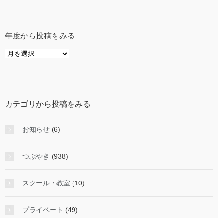
年度から投稿をみる
年
度
か
ら
投
カテゴリから投稿をみる
稿
を
み
お知らせ
(6)
る
つぶやき
(938)
スクール・教室
(10)
プライベート
(49)