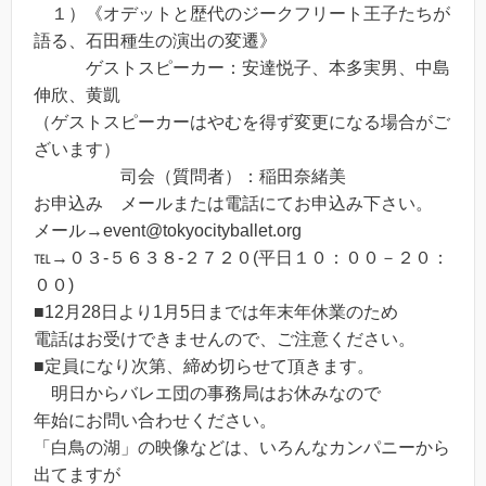
１）《オデットと歴代のジークフリート王子たちが
語る、石田種生の演出の変遷》
ゲストスピーカー：安達悦子、本多実男、中島
伸欣、黄凱
（ゲストスピーカーはやむを得ず変更になる場合がご
ざいます）
司会（質問者）：稲田奈緒美
お申込み メールまたは電話にてお申込み下さい。
メール→event@tokyocityballet.org
℡→０３-５６３８-２７２０(平日１０：００－２０：
００)
■12月28日より1月5日までは年末年休業のため
電話はお受けできませんので、ご注意ください。
■定員になり次第、締め切らせて頂きます。
明日からバレエ団の事務局はお休みなので
年始にお問い合わせください。
「白鳥の湖」の映像などは、いろんなカンパニーから
出てますが