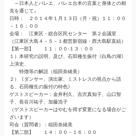
～日本人とバレエ、バレエ台本の言葉と身体との相
克を通じて』
日時： ２０１４年１月１３日（月・祝）１１：００
－１６：００
会場： 江東区・総合区民センター 第２会議室
（江東区大島４－５－１都営新宿線・西大島駅直結）
【第一部】 １１：００-１３：００
１）本研究の説明、及び、石田種生振付《白鳥の湖》
上演史、
特徴等の解説（稲田奈緒美）
２）《ダンサー、演出家、ミストレスの視点から語
る、石田種生の振付の特色》
ゲストスピーカー：金井利久、吉沢真知子、山口智
子、長谷川祐子、加藤浩子
（ゲストスピーカーはやむを得ず変更になる場合がご
ざいます）
司会（質問者）：稲田奈緒美
【第二部】 １４：００－１６：００